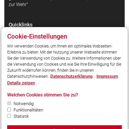
zur Wehr"
Quicklinks
Gemeinde Petershausen
Cookie-Einstellungen
Kreisfeuerwehrverband Dachau
Wir verwenden Cookies, um Ihnen ein optimales Webseiten-
Landesfeuerwehrverband Bayern e.V.
Erlebnis zu bieten. Mit der Nutzung unserer Webseite stimmen
Rettungskarte für Dein Auto - Information und
Sie der Verwendung von Cookies zu. Weitere Informationen über
Download
die Verwendung von Cookies und wie Sie Ihre Einwilligung für die
Zukunft widerrufen können, finden Sie in unseren
Datenschutzerklärung
Impressum
Datenschutzhinweisen.
Social Media
Details zeigen
Auch unterwegs immer auf dem Laufenden bleiben?
Welchen Cookies stimmen Sie zu?
Bleiben Sie mit uns in Kontakt und vernetzen Sie sich
mit uns!
Notwendig
Funktionalitäten
Statistik