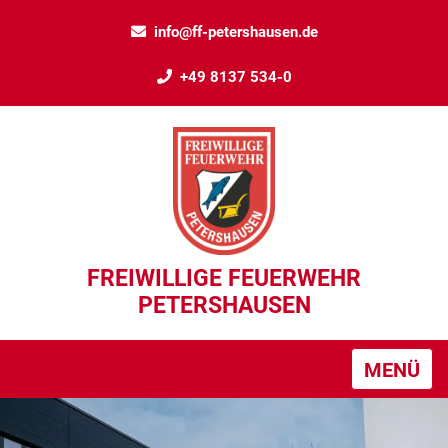
info@ff-petershausen.de
+49 8137 534-0
FREIWILLIGE FEUERWEHR
PETERSHAUSEN
MENÜ