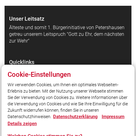
Unser Leitsatz
Älteste und somit 1. Bürgerinitiative von Petershausen
getreu unserem Leitspruch "Gott zu Ehr, dem nächsten
zur Wehr"
Quicklinks
Gemeinde Petershausen
Cookie-Einstellungen
Kreisfeuerwehrverband Dachau
Wir verwenden Cookies, um Ihnen ein optimales Webseiten-
Landesfeuerwehrverband Bayern e.V.
Erlebnis zu bieten. Mit der Nutzung unserer Webseite stimmen
Rettungskarte für Dein Auto - Information und
Sie der Verwendung von Cookies zu. Weitere Informationen über
Download
die Verwendung von Cookies und wie Sie Ihre Einwilligung für die
Zukunft widerrufen können, finden Sie in unseren
Datenschutzerklärung
Impressum
Datenschutzhinweisen.
Social Media
Details zeigen
Auch unterwegs immer auf dem Laufenden bleiben?